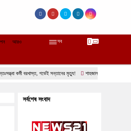
সব
াপন
আরও
ত্বা কর্মী বরখাস্ত, গর্ভেই সন্তানের মৃত্যু!
শাহজালালে অভিযান, উদ্ধার হলো ১
সর্বশেষ সংবাদ