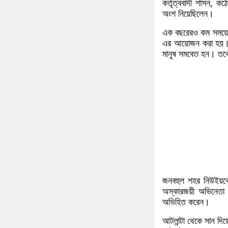
কর্তৃত্ববাদী শাসন, ক
অংশ নিয়েছিলেন।
এক বছরেরও কম সময়ের ম
এর আয়োজন করা হয়। আয়
মানুষ সমবেত হন। তবে ম
জনবহুল শহর নিউইয়র্ক
অস্কারজয়ী অভিনেতা রব
অভিহিত করেন।
আটলান্টা থেকে সান দি