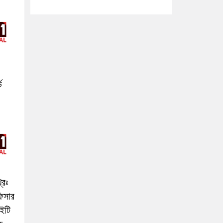
ড
রিঃ
িসার
ইটি