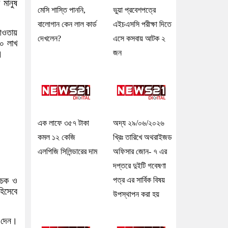
 মানুষ
মেসি শাস্তি পাননি,
ভুয়া প্রবেশপত্রে
বালোগান কেন লাল কার্ড
এইচএসসি পরীক্ষা দিতে
 আওতায়
দেখলেন?
এসে কসবায় আটক ২
৮০ লাখ
জন
।
এক লাফে ৩৫৭ টাকা
অদ্য ২৯/০৬/২০২৬
কমল ১২ কেজি
খ্রিঃ তারিখে অথরাইজড
এলপিজি সিলিন্ডারের দাম
অফিসার জোন- ৭ এর
দপ্তরে দুইটি গবেষণা
লোচক ও
পত্র এর সার্বিক বিষয়
হিসেবে
উপস্থাপন করা হয়
গ দেন।