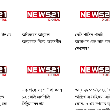
 উদ্ধার
অভিনয়ের আড়ালে
মেসি শাস্তি পাননি,
অন্যরকম নিলয় আলমগীর
বালোগান কেন লাল কার্
দেখলেন?
এক লাফে ৩৫৭ টাকা কমল
অদ্য ২৯/০৬/২০২৬ খ্
িতে
১২ কেজি এলপিজি
তারিখে অথরাইজড অফ
২ জন
সিলিন্ডারের দাম
জোন- ৭ এর দপ্তরে দু