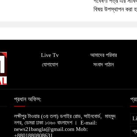
গবেষণা পত্র এর সার্বি
বিষয় উপস্থাপন করা হ
Live Tv
আমাদের পরিবার
যোগাযোগ
সংবাদ পাঠান
প্রধান অফিস:
প্
লক্ষীপুর টাওয়ার (৩য় তলা) ডগাইর রোড, সাইনবোর্ড,
মাহমুদ
L
নগর, ডেমরা ঢাকা ১৩৬০ বাংলাদেশ ।
E-mail:
news21bangla@gmail.com
Mob:
প্
+8801880808631