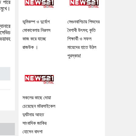
ে পারে
 মুখে।
ভূমিকম্প ও দুর্যোগ
সেগুনবাগিচায় শিশুদের
যানারে
মোকাবেলায় নিরলস
বৈশাখী উৎসব; কৃতি
োসেভিচ
 ভয়াবহ
কাজ করে যাচ্ছে
শিক্ষার্থী ও সফল
রাজউক ।
মায়েদের হাতে উঠল
পুরস্কার!
সকলের কাছে দোয়া
চেয়েছেন মটরসাইকেল
দুর্ঘটনায় আহত
সাংবাদিক জাকির
হোসেন বাদশা