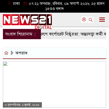
ঢাকা
০৭:২১ অপরাহ্ন, রবিবার, ০৯ অগাস্ট ২০২৬, ২৫ শ্রাবণ
১৪৩৩ বঙ্গাব্দ
সংবাদ শিরোনাম ::
কৃষিবিদ গ্রুপে কর্পোরেট নিষ্ঠুরতা: অন্তঃসত্ত্বা কর্মী বরখাস
অপরাধ
বৃহস্পতিবার, ২ জুলাই, ২০২৬