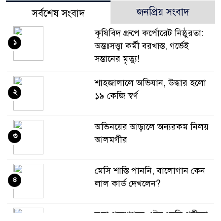
জনপ্রিয় সংবাদ
সর্বশেষ সংবাদ
কৃষিবিদ গ্রুপে কর্পোরেট নিষ্ঠুরতা:
১
অন্তঃসত্ত্বা কর্মী বরখাস্ত, গর্ভেই
সন্তানের মৃত্যু!
শাহজালালে অভিযান, উদ্ধার হলো
২
১৯ কেজি স্বর্ণ
অভিনয়ের আড়ালে অন্যরকম নিলয়
৩
আলমগীর
মেসি শাস্তি পাননি, বালোগান কেন
৪
লাল কার্ড দেখলেন?
ভুয়া প্রবেশপত্রে এইচএসসি পরীক্ষা