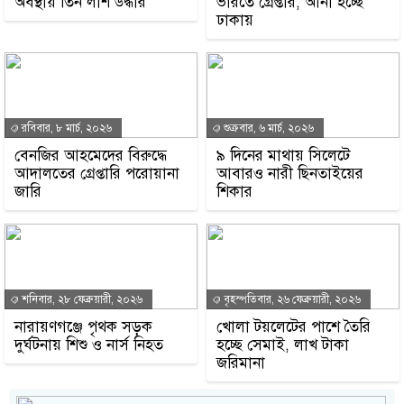
অবস্থায় তিন লাশ উদ্ধার
ভারতে গ্রেপ্তার, আনা হচ্ছে
ঢাকায়
রবিবার, ৮ মার্চ, ২০২৬
শুক্রবার, ৬ মার্চ, ২০২৬
বেনজির আহমেদের বিরুদ্ধে
৯ দিনের মাথায় সিলেটে
আদালতের গ্রেপ্তারি পরোয়ানা
আবারও নারী ছিনতাইয়ের
জারি
শিকার
শনিবার, ২৮ ফেব্রুয়ারী, ২০২৬
বৃহস্পতিবার, ২৬ ফেব্রুয়ারী, ২০২৬
নারায়ণগঞ্জে পৃথক সড়ক
খোলা টয়লেটের পাশে তৈরি
দুর্ঘটনায় শিশু ও নার্স নিহত
হচ্ছে সেমাই, লাখ টাকা
জরিমানা