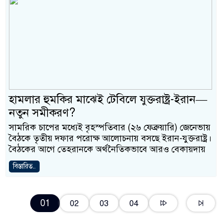
হামলার হুমকির মাঝেই টেবিলে যুক্তরাষ্ট্র-ইরান—
নতুন সমীকরণ?
সামরিক চাপের মধ্যেই বৃহস্পতিবার (২৬ ফেব্রুয়ারি) জেনেভায়
বৈঠকে তৃতীয় দফার পরোক্ষ আলোচনায় বসছে ইরান-যুক্তরাষ্ট্র।
বৈঠকের আগে তেহরানকে অর্থনৈতিকভাবে আরও বেকায়দায়
বিস্তারিত..
01
02
03
04