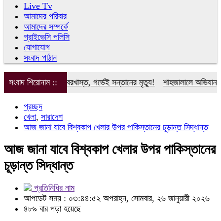
Live Tv
আমাদের পরিবার
আমাদের সম্পর্কে
প্রাইভেসি পলিসি
যোগাযোগ
সংবাদ পাঠান
তা: অন্তঃসত্ত্বা কর্মী বরখাস্ত, গর্ভেই সন্তানের মৃত্যু!
সংবাদ শিরোনাম ::
শাহজালালে অভিযান, উদ্ধ
প্রচ্ছদ
খেলা
,
সারাদেশ
আজ জানা যাবে বিশ্বকাপ খেলার উপর পাকিস্তানের চূড়ান্ত সিদ্ধান্ত
আজ জানা যাবে বিশ্বকাপ খেলার উপর পাকিস্তানের
চূড়ান্ত সিদ্ধান্ত
প্রতিনিধির নাম
আপডেট সময় : ০৩:৪৪:৫২ অপরাহ্ন, সোমবার, ২৬ জানুয়ারী ২০২৬
৪৮৯ বার পড়া হয়েছে