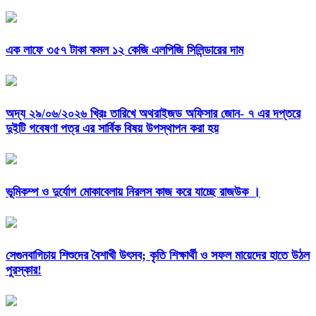
এক লাফে ৩৫৭ টাকা কমল ১২ কেজি এলপিজি সিলিন্ডারের দাম
অদ্য ২৯/০৬/২০২৬ খ্রিঃ তারিখে অথরাইজড অফিসার জোন- ৭ এর দপ্তরে
দুইটি গবেষণা পত্র এর সার্বিক বিষয় উপস্থাপন করা হয়
ভূমিকম্প ও দুর্যোগ মোকাবেলায় নিরলস কাজ করে যাচ্ছে রাজউক ।
সেগুনবাগিচায় শিশুদের বৈশাখী উৎসব; কৃতি শিক্ষার্থী ও সফল মায়েদের হাতে উঠল
পুরস্কার!