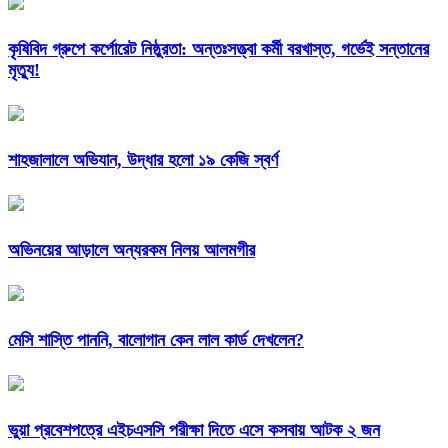
কৃষিবিদ গ্রুপে কর্পোরেট নিষ্ঠুরতা: অন্তঃসত্ত্বা কর্মী বরখাস্ত, গর্ভেই সন্তানের
মৃত্যু!
শাহজালালে অভিযান, উদ্ধার হলো ১৯ কেজি স্বর্ণ
অভিনয়ের আড়ালে অন্যরকম নিলয় আলমগীর
মেসি শাস্তি পাননি, বালোগান কেন লাল কার্ড দেখলেন?
ভুয়া প্রবেশপত্রে এইচএসসি পরীক্ষা দিতে এসে কসবায় আটক ২ জন