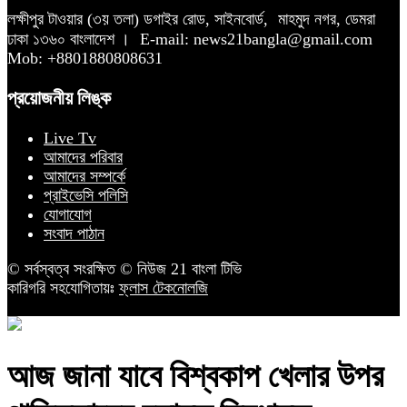
লক্ষীপুর টাওয়ার (৩য় তলা) ডগাইর রোড, সাইনবোর্ড,
মাহমুদ নগর, ডেমরা
ঢাকা ১৩৬০ বাংলাদেশ ।
E-mail: news21bangla@gmail.com
Mob: +8801880808631
প্রয়োজনীয় লিঙ্ক
Live Tv
আমাদের পরিবার
আমাদের সম্পর্কে
প্রাইভেসি পলিসি
যোগাযোগ
সংবাদ পাঠান
© সর্বস্বত্ব সংরক্ষিত © নিউজ 21 বাংলা টিভি
কারিগরি সহযোগিতায়ঃ
ফ্লাস টেকনোলজি
আজ জানা যাবে বিশ্বকাপ খেলার উপর