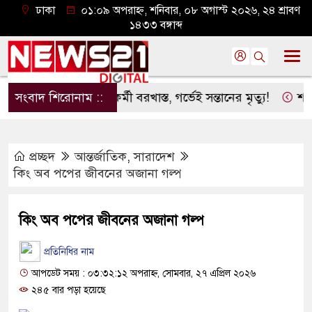
ঢাকা
০১:০৯ অপরাহ্ন, শনিবার, ০৮ অগাস্ট ২০২৬, ২৪ শ্রাবণ
১৪৩৩ বঙ্গাব্দ
ষ্ঠুরতা: অন্তঃসত্ত্বা কর্মী বরখাস্ত, গর্ভেই সন্তানের মৃত্যু!
সংবাদ শিরোনাম ::
শাহজাল
প্রচ্ছদ
আন্তর্জাতিক
,
সারাদেশ
কিং অব পপের জীবনের অজানা গল্প
কিং অব পপের জীবনের অজানা গল্প
প্রতিনিধির নাম
আপডেট সময় : ০৩:৩২:১২ অপরাহ্ন, সোমবার, ২৭ এপ্রিল ২০২৬
২৪৫ বার পড়া হয়েছে