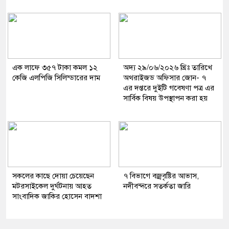
এক লাফে ৩৫৭ টাকা কমল ১২
অদ্য ২৯/০৬/২০২৬ খ্রিঃ তারিখে
কেজি এলপিজি সিলিন্ডারের দাম
অথরাইজড অফিসার জোন- ৭
এর দপ্তরে দুইটি গবেষণা পত্র এর
সার্বিক বিষয় উপস্থাপন করা হয়
সকলের কাছে দোয়া চেয়েছেন
৭ বিভাগে বজ্রবৃষ্টির আভাস,
মটরসাইকেল দুর্ঘটনায় আহত
নদীবন্দরে সতর্কতা জারি
সাংবাদিক জাকির হোসেন বাদশা