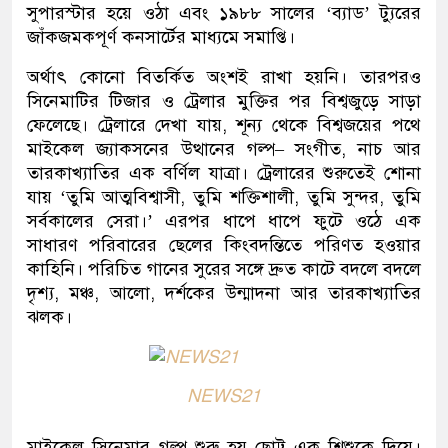
সুপারস্টার হয়ে ওঠা এবং ১৯৮৮ সালের ‘ব্যাড’ ট্যুরের
জাঁকজমকপূর্ণ কনসার্টের মাধ্যমে সমাপ্তি।
অর্থাৎ কোনো বিতর্কিত অংশই রাখা হয়নি। তারপরও
সিনেমাটির টিজার ও ট্রেলার মুক্তির পর বিশ্বজুড়ে সাড়া
ফেলেছে। ট্রেলারে দেখা যায়, শূন্য থেকে বিশ্বজয়ের পথে
মাইকেল জ্যাকসনের উত্থানের গল্প– সংগীত, নাচ আর
তারকাখ্যাতির এক বর্ণিল যাত্রা। ট্রেলারের শুরুতেই শোনা
যায় ‘তুমি আত্মবিশ্বাসী, তুমি শক্তিশালী, তুমি সুন্দর, তুমি
সর্বকালের সেরা।’ এরপর ধাপে ধাপে ফুটে ওঠে এক
সাধারণ পরিবারের ছেলের কিংবদন্তিতে পরিণত হওয়ার
কাহিনি। পরিচিত গানের সুরের সঙ্গে দ্রুত কাটে বদলে বদলে
দৃশ্য, মঞ্চ, আলো, দর্শকের উন্মাদনা আর তারকাখ্যাতির
ঝলক।
NEWS21
মাইকেল সিনেমার গল্প শুরু হয় ছোট্ট এক শিশুকে দিয়ে।