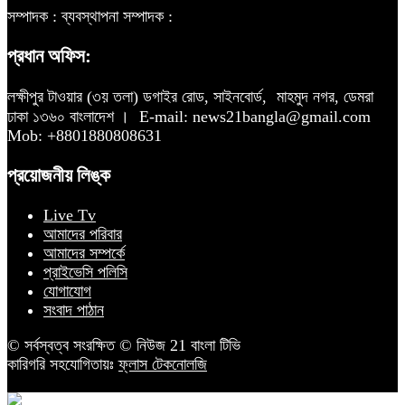
সম্পাদক :
ব্যবস্থাপনা সম্পাদক :
প্রধান অফিস:
লক্ষীপুর টাওয়ার (৩য় তলা) ডগাইর রোড, সাইনবোর্ড,
মাহমুদ নগর, ডেমরা
ঢাকা ১৩৬০ বাংলাদেশ ।
E-mail: news21bangla@gmail.com
Mob: +8801880808631
প্রয়োজনীয় লিঙ্ক
Live Tv
আমাদের পরিবার
আমাদের সম্পর্কে
প্রাইভেসি পলিসি
যোগাযোগ
সংবাদ পাঠান
© সর্বস্বত্ব সংরক্ষিত © নিউজ 21 বাংলা টিভি
কারিগরি সহযোগিতায়ঃ
ফ্লাস টেকনোলজি