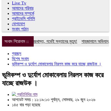
Live Tv
আমাদের পরিবার
আমাদের সম্পর্কে
প্রাইভেসি পলিসি
যোগাযোগ
সংবাদ পাঠান
তা: অন্তঃসত্ত্বা কর্মী বরখাস্ত, গর্ভেই সন্তানের মৃত্যু!
সংবাদ শিরোনাম ::
শাহজালালে অভিযান, উদ্ধ
প্রচ্ছদ
বিশেষ সংবাদ
ভূমিকম্প ও দুর্যোগ মোকাবেলায় নিরলস কাজ করে যাচ্ছে রাজউক ।
ভূমিকম্প ও দুর্যোগ মোকাবেলায় নিরলস কাজ করে
যাচ্ছে রাজউক ।
প্রতিনিধির নাম
আপডেট সময় : ১১:১৯:১৩ পূর্বাহ্ন, সোমবার, ২৯ জুন ২০২৬
১৪৫ বার পড়া হয়েছে