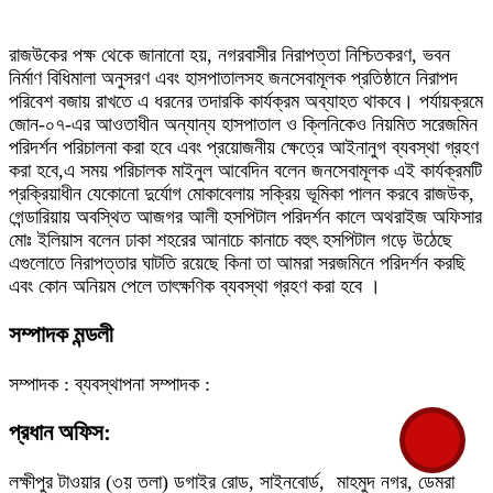
রাজউকের পক্ষ থেকে জানানো হয়, নগরবাসীর নিরাপত্তা নিশ্চিতকরণ, ভবন
নির্মাণ বিধিমালা অনুসরণ এবং হাসপাতালসহ জনসেবামূলক প্রতিষ্ঠানে নিরাপদ
পরিবেশ বজায় রাখতে এ ধরনের তদারকি কার্যক্রম অব্যাহত থাকবে। পর্যায়ক্রমে
জোন-০৭-এর আওতাধীন অন্যান্য হাসপাতাল ও ক্লিনিকেও নিয়মিত সরেজমিন
পরিদর্শন পরিচালনা করা হবে এবং প্রয়োজনীয় ক্ষেত্রে আইনানুগ ব্যবস্থা গ্রহণ
করা হবে,এ সময় পরিচালক মাইনুল আবেদিন বলেন জনসেবামূলক এই কার্যক্রমটি
প্রক্রিয়াধীন যেকোনো দুর্যোগ মোকাবেলায় সক্রিয় ভূমিকা পালন করবে রাজউক,
গেন্ডারিয়ায় অবস্থিত আজগর আলী হসপিটাল পরিদর্শন কালে অথরাইজ অফিসার
মোঃ ইলিয়াস বলেন ঢাকা শহরের আনাচে কানাচে বহুৎ হসপিটাল গড়ে উঠেছে
এগুলোতে নিরাপত্তার ঘাটতি রয়েছে কিনা তা আমরা সরজমিনে পরিদর্শন করছি
এবং কোন অনিয়ম পেলে তাৎক্ষণিক ব্যবস্থা গ্রহণ করা হবে ।
সম্পাদক মন্ডলী
সম্পাদক :
ব্যবস্থাপনা সম্পাদক :
প্রধান অফিস:
লক্ষীপুর টাওয়ার (৩য় তলা) ডগাইর রোড, সাইনবোর্ড,
মাহমুদ নগর, ডেমরা