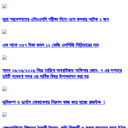
ভুয়া প্রবেশপত্রে এইচএসসি পরীক্ষা দিতে এসে কসবায় আটক ২ জন
এক লাফে ৩৫৭ টাকা কমল ১২ কেজি এলপিজি সিলিন্ডারের দাম
অদ্য ২৯/০৬/২০২৬ খ্রিঃ তারিখে অথরাইজড অফিসার জোন- ৭ এর দপ্তরে
দুইটি গবেষণা পত্র এর সার্বিক বিষয় উপস্থাপন করা হয়
ভূমিকম্প ও দুর্যোগ মোকাবেলায় নিরলস কাজ করে যাচ্ছে রাজউক ।