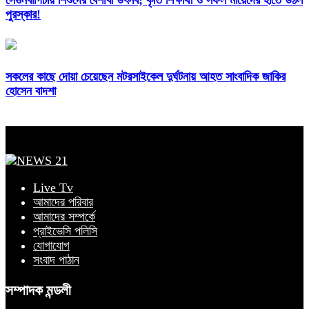
সেগুনবাগিচায় শিশুদের বৈশাখী উৎসব; কৃতি শিক্ষার্থী ও সফল মায়েদের হাতে উঠল
পুরস্কার!
সকলের কাছে দোয়া চেয়েছেন মটরসাইকেল দুর্ঘটনায় আহত সাংবাদিক জাকির
হোসেন বাদশা
Live Tv
আমাদের পরিবার
আমাদের সম্পর্কে
প্রাইভেসি পলিসি
যোগাযোগ
সংবাদ পাঠান
সম্পাদক মন্ডলী