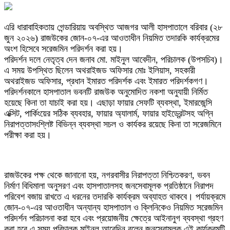
এরি ধারাবাহিকতায় গেন্ডারিয়ায় অবস্থিত আজগর আলী হাসপাতালে বরিবার (২৮
জুন ২০২৬) রাজউকের জোন-০৭-এর আওতাধীন নিয়মিত তদারকি কার্যক্রমের
অংশ হিসেবে সরেজমিন পরিদর্শন করা হয়।
পরিদর্শন দলে নেতৃত্ব দেন জনাব মো. মাইনুল আবেদীন, পরিচালক (উপসচিব)।
এ সময় উপস্থিত ছিলেন অথরাইজড অফিসার মোঃ ইলিয়াস, সহকারী
অথরাইজড অফিসার, প্রধান ইমারত পরিদর্শক এবং ইমারত পরিদর্শকগণ।
পরিদর্শনকালে হাসপাতাল ভবনটি রাজউক অনুমোদিত নকশা অনুযায়ী নির্মিত
হয়েছে কিনা তা যাচাই করা হয়। এছাড়া ফায়ার সেফটি ব্যবস্থা, ইমারজেন্সি
এক্সিট, পার্কিংয়ের সঠিক ব্যবহার, ফায়ার অ্যালার্ম, ফায়ার হাইড্রেন্টসহ অগ্নি
নিরাপত্তাসংশ্লিষ্ট বিভিন্ন ব্যবস্থা সচল ও কার্যকর রয়েছে কিনা তা সরেজমিনে
পরীক্ষা করা হয়।
রাজউকের পক্ষ থেকে জানানো হয়, নগরবাসীর নিরাপত্তা নিশ্চিতকরণ, ভবন
নির্মাণ বিধিমালা অনুসরণ এবং হাসপাতালসহ জনসেবামূলক প্রতিষ্ঠানে নিরাপদ
পরিবেশ বজায় রাখতে এ ধরনের তদারকি কার্যক্রম অব্যাহত থাকবে। পর্যায়ক্রমে
জোন-০৭-এর আওতাধীন অন্যান্য হাসপাতাল ও ক্লিনিকেও নিয়মিত সরেজমিন
পরিদর্শন পরিচালনা করা হবে এবং প্রয়োজনীয় ক্ষেত্রে আইনানুগ ব্যবস্থা গ্রহণ
করা হবে,এ সময় পরিচালক মাইনুল আবেদিন বলেন জনসেবামূলক এই কার্যক্রমটি