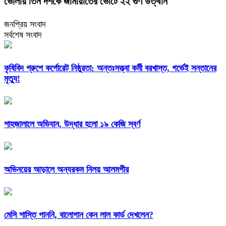
ভোলায় তিন দশকে জামায়াতের ভোটে ২২ গুণ উত্থান
জনপ্রিয় সংবাদ
সর্বশেষ সংবাদ
কৃষিবিদ গ্রুপে কর্পোরেট নিষ্ঠুরতা: অন্তঃসত্ত্বা কর্মী বরখাস্ত, গর্ভেই সন্তানের
মৃত্যু!
শাহজালালে অভিযান, উদ্ধার হলো ১৯ কেজি স্বর্ণ
অভিনয়ের আড়ালে অন্যরকম নিলয় আলমগীর
মেসি শাস্তি পাননি, বালোগান কেন লাল কার্ড দেখলেন?