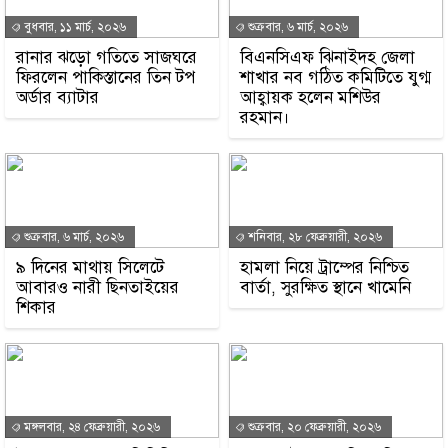
বুধবার, ১১ মার্চ, ২০২৬
শুক্রবার, ৬ মার্চ, ২০২৬
রানার ঝড়ো গতিতে সাজঘরে
বিএনসিএফ ঝিনাইদহ জেলা
ফিরলেন পাকিস্তানের তিন টপ
শাখার নব গঠিত কমিটিতে যুগ্ম
অর্ডার ব্যাটার
আহ্বায়ক হলেন মশিউর
রহমান।
শুক্রবার, ৬ মার্চ, ২০২৬
শনিবার, ২৮ ফেব্রুয়ারী, ২০২৬
৯ দিনের মাথায় সিলেটে
হামলা নিয়ে ট্রাম্পের নিশ্চিত
আবারও নারী ছিনতাইয়ের
বার্তা, সুরক্ষিত স্থানে খামেনি
শিকার
মঙ্গলবার, ২৪ ফেব্রুয়ারী, ২০২৬
শুক্রবার, ২০ ফেব্রুয়ারী, ২০২৬