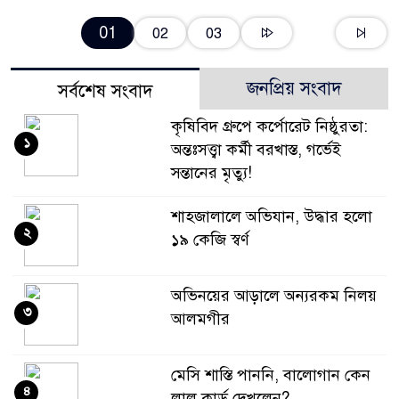
01
02
03
জনপ্রিয় সংবাদ
সর্বশেষ সংবাদ
কৃষিবিদ গ্রুপে কর্পোরেট নিষ্ঠুরতা:
১
অন্তঃসত্ত্বা কর্মী বরখাস্ত, গর্ভেই
সন্তানের মৃত্যু!
শাহজালালে অভিযান, উদ্ধার হলো
২
১৯ কেজি স্বর্ণ
অভিনয়ের আড়ালে অন্যরকম নিলয়
৩
আলমগীর
মেসি শাস্তি পাননি, বালোগান কেন
৪
লাল কার্ড দেখলেন?