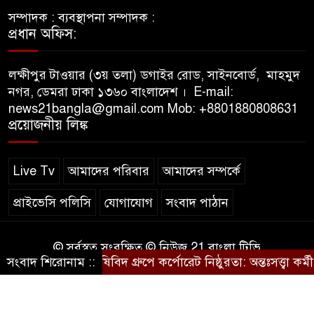
সেগুনবাগিচায় শিশুদের বৈশাখী
সম্পাদক :
ব্যবস্থাপনা সম্পাদক :
৯
উৎসব; কৃতি শিক্ষার্থী ও সফল
প্রধান অফিস:
মায়েদের হাতে উঠল পুরস্কার!
লক্ষীপুর টাওয়ার (৩য় তলা) ডগাইর রোড, সাইনবোর্ড,
মাহমুদ
সকলের কাছে দোয়া চেয়েছেন
১০
নগর, ডেমরা ঢাকা ১৩৬০ বাংলাদেশ ।
E-mail:
মটরসাইকেল দুর্ঘটনায় আহত
news21bangla@gmail.com
Mob: +8801880808631
সাংবাদিক জাকির হোসেন বাদশা
প্রয়োজনীয় লিঙ্ক
Live Tv
আমাদের পরিবার
আমাদের সম্পর্কে
প্রাইভেসি পলিসি
যোগাযোগ
সংবাদ পাঠান
© সর্বস্বত্ব সংরক্ষিত © নিউজ 21 বাংলা টিভি
সংবাদ শিরোনাম ::
কৃষিবিদ গ্রুপে কর্পোরেট নিষ্ঠুরতা: অন্তঃসত্ত্বা কর্মী ব
কারিগরি সহযোগিতায়ঃ
ফ্লাস টেকনোলজি